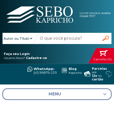
Livros novos e usados
Desde 1997
Faça seu Login
Usuário Novo?
Cadastre-se
Carrinho (0)
WhatsApp:
Parcelas
Blog
Entregas
até
(41) 99879-2311
Kapricho
para
12x
no
todo o
cartão
Brasil
MENU