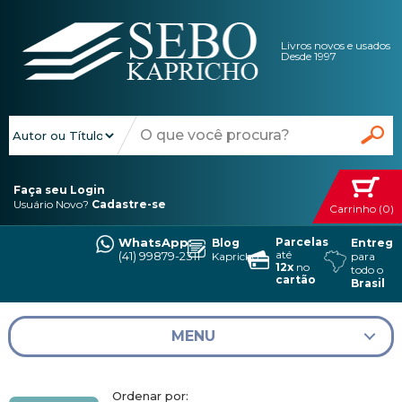
Livros novos e usados
Desde 1997
Faça seu Login
Usuário Novo?
Cadastre-se
Carrinho (0)
WhatsApp:
Parcelas
Blog
Entrega
até
(41) 99879-2311
Kapricho
para
12x
no
todo o
cartão
Brasil
MENU
Ordenar por: