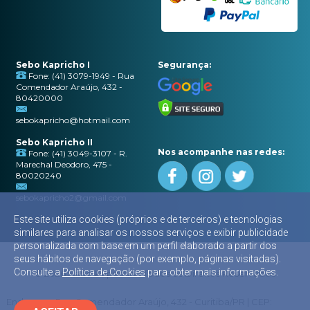
Sebo Kapricho I
Segurança:
Fone: (41) 3079-1949 - Rua
Comendador Araújo, 432 -
80420000
sebokapricho@hotmail.com
Sebo Kapricho II
Nos acompanhe nas redes:
Fone: (41) 3049-3107 - R.
Marechal Deodoro, 475 -
80020240
sebokapricho2@gmail.com
Este site utiliza cookies (próprios e de terceiros) e tecnologias
similares para analisar os nossos serviços e exibir publicidade
personalizada com base em um perfil elaborado a partir dos
seus hábitos de navegação (por exemplo, páginas visitadas).
Consulte a
Política de Cookies
para obter mais informações.
© 2026 Sebo Kapricho - Todos os Direitos Reservados
Endereço: Rua Comendador Araújo, 432 - Curitiba/PR | CEP: